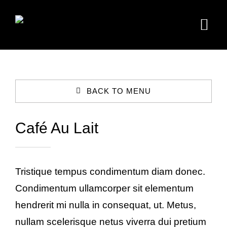
Zum
Inhalt
Togg
springen
Navi
Home
BACK TO MENU
Intro
Café Au Lait
Übernachten
Kneipe & Feiern
Tristique tempus condimentum diam donec.
Biker
Condimentum ullamcorper sit elementum
hendrerit mi nulla in consequat, ut. Metus,
Kontakt
nullam scelerisque netus viverra dui pretium